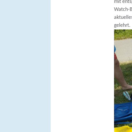
mit ents
Watch-Bo
aktuelle
gelehrt.