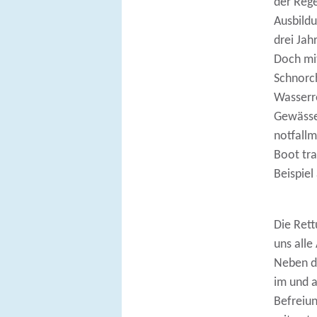
der Rege
Ausbildu
drei Jah
Doch mi
Schnorc
Wasserre
Gewässe
notfallm
Boot tra
Beispiel
Die Ret
uns alle
Neben d
im und 
Befreiun