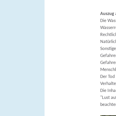
Auszug 
Die Wass
Wasserr
Rechtli
Natürli
Sonstig
Gefahre
Gefahre
Menschl
Der Tod
Verhalte
Die Inha
"Lust au
beachte