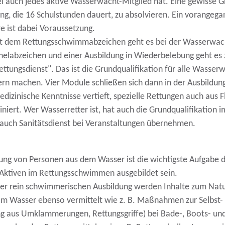
l auch jedes aktive Wasserwacht-Mitglied hat. Eine gewisse G
ng, die 16 Schulstunden dauert, zu absolvieren. Ein vorangegan
re ist dabei Voraussetzung.
t dem Rettungsschwimmabzeichen geht es bei der Wasserwacht 
helabzeichen und einer Ausbildung in Wiederbelebung geht e
ttungsdienst". Das ist die Grundqualifikation für alle Wasserw
rn machen. Vier Module schließen sich dann in der Ausbildun
edizinische Kenntnisse vertieft, spezielle Rettungen auch aus
iniert. Wer Wasserretter ist, hat auch die Grundqualifikation 
 auch Sanitätsdienst bei Veranstaltungen übernehmen.
tung von Personen aus dem Wasser ist die wichtigste Aufgabe
 Aktiven im Rettungsschwimmen ausgebildet sein.
er rein schwimmerischen Ausbildung werden Inhalte zum Natu
am Wasser ebenso vermittelt wie z. B. Maßnahmen zur Selbst
g aus Umklammerungen, Rettungsgriffe) bei Bade-, Boots- un