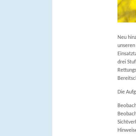
Neu hinz
unseren
Einsatzt
drei Stu
Rettungs
Bereitsc
Die Auf
Beobach
Beobach
Sichtver
Hinweise