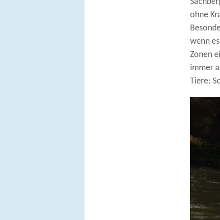
Sachberg
ohne Kra
Besonder
wenn es
Zonen e
immer an
Tiere: S