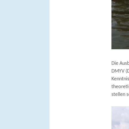
Die Aus
DMYV (De
Kenntnis
theoreti
stellen 