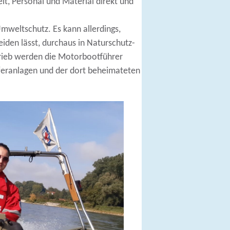
t, Personal und Material direkt und
Umweltschutz. Es kann allerdings,
den lässt, durchaus in Naturschutz-
rieb werden die Motorbootführer
feranlagen und der dort beheimateten