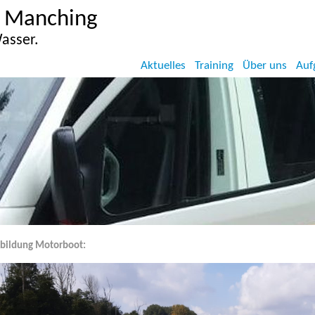
 Manching
asser.
Aktuelles
Training
Über uns
Auf
bildung Motorboot:
auf der Internetseite der Wasserwacht Manching.