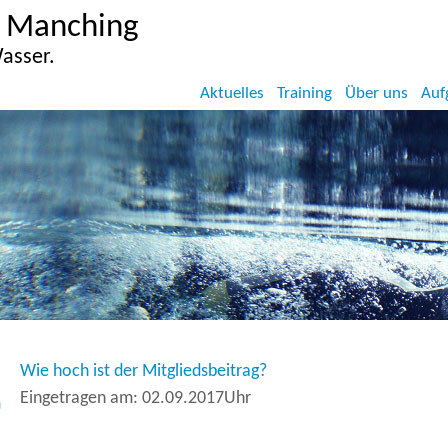
 Manching
asser.
Aktuelles
Training
Über uns
Auf
Wie hoch ist der Mitgliedsbeitrag?
fen auf der Internetseite der Wasserwacht Manching.
Eingetragen am: 02.09.2017Uhr