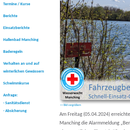
Termine / Kurse
Berichte
Einsatzberichte
Hallenbad Manching
Baderegeln
Verhalten an und auf
winterlichen Gewässern
Schwimmkurse
Anfrage:
- Sanitätsdienst
>> Bild vergrößern
- Absicherung
Am Freitag (05.04.2024) erreicht
Manching die Alarmmeldung „Berg