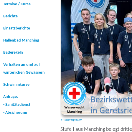
Termine / Kurse
Berichte
Einsatzberichte
Hallenbad Manching
Baderegeln
Verhalten an und auf
winterlichen Gewässern
Schwimmkurse
Anfrage:
- Sanitätsdienst
- Absicherung
>> Bild vergrößern
Stufe I aus Manching belegt dritte